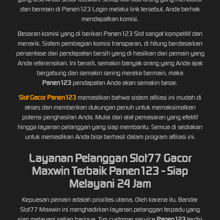
dan bermain di Panen123 Login melalui link tersebut, Anda berhak
mendapatkan komisi.
Besaran komisi yang di berikan Panen123 Slot sangat kompetitif dan
menarik. Sistem pembagian komisi transparan, di hitung berdasarkan
persentase dari pendapatan bersih yang di hasilkan dari pemain yang
Anda referensikan. Ini berarti, semakin banyak orang yang Anda ajak
bergabung dan semakin sering mereka bermain, maka
Panen123
pendapatan Anda akan semakin besar.
Slot Gacor Panen123
memastikan bahwa sistem afiliasi ini mudah di
akses dan memberikan dukungan penuh untuk memaksimalkan
potensi penghasilan Anda. Mulai dari alat pemasaran yang efektif
hingga layanan pelanggan yang siap membantu. Semua di sediakan
untuk memastikan Anda bisa berhasil dalam program afiliasi ini.
Layanan Pelanggan Slot77 Gacor
Maxwin Terbaik Panen123 - Siap
Melayani 24 Jam
Kepuasan pemain adalah prioritas utama, Oleh karena itu, Bandar
Slot77 Maxwin ini menghadirkan layanan pelanggan terpadu yang
siap melayani setiap harinya. Tim customer service
Panen123
terdiri