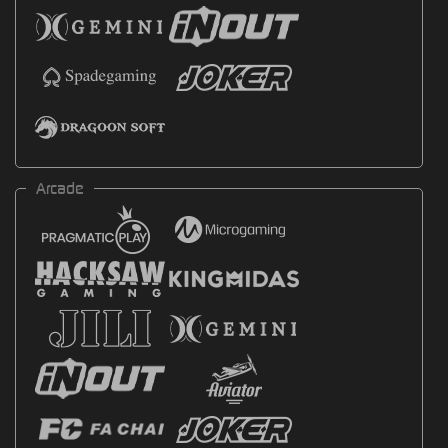
Arcade