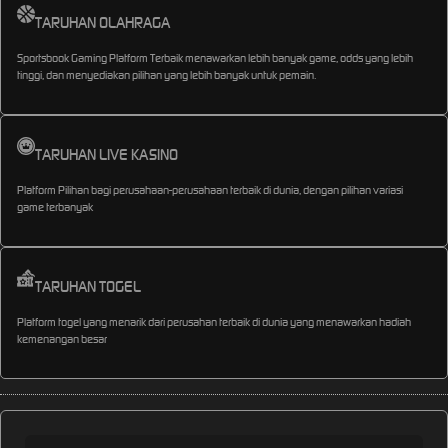
TARUHAN OLAHRAGA
Sportsbook Gaming Platform Terbaik menawarkan lebih banyak game, odds yang lebih
tinggi, dan menyediakan pilihan yang lebih banyak untuk pemain.
TARUHAN LIVE KASINO
Platform Pilihan bagi perusahaan-perusahaan terbaik di dunia, dengan pilihan variasi
game terbanyak
TARUHAN TOGEL
Platform togel yang menarik dari perusahan terbaik di dunia yang menawarkan hadiah
kemenangan besar