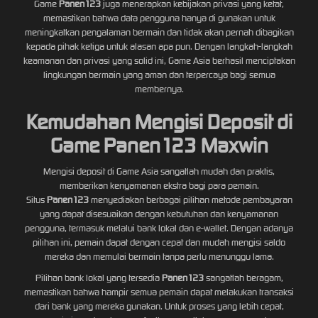
Game
Panen123
juga menerapkan kebijakan privasi yang ketat,
memastikan bahwa data pengguna hanya di gunakan untuk
meningkatkan pengalaman bermain dan tidak akan pernah dibagikan
kepada pihak ketiga untuk alasan apa pun. Dengan langkah-langkah
keamanan dan privasi yang solid ini, Game Asia berhasil menciptakan
lingkungan bermain yang aman dan terpercaya bagi semua
membernya.
Kemudahan Mengisi Deposit di
Game Panen123 Maxwin
Mengisi deposit di Game Asia sangatlah mudah dan praktis,
memberikan kenyamanan ekstra bagi para pemain.
Situs
Panen123
menyediakan berbagai pilihan metode pembayaran
yang dapat disesuaikan dengan kebutuhan dan kenyamanan
pengguna, termasuk melalui bank lokal dan e-wallet. Dengan adanya
pilihan ini, pemain dapat dengan cepat dan mudah mengisi saldo
mereka dan memulai bermain tanpa perlu menunggu lama.
Pilihan bank lokal yang tersedia
Panen123
sangatlah beragam,
memastikan bahwa hampir semua pemain dapat melakukan transaksi
dari bank yang mereka gunakan. Untuk proses yang lebih cepat,