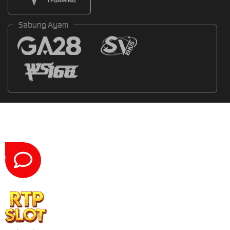
Sabung Ayam