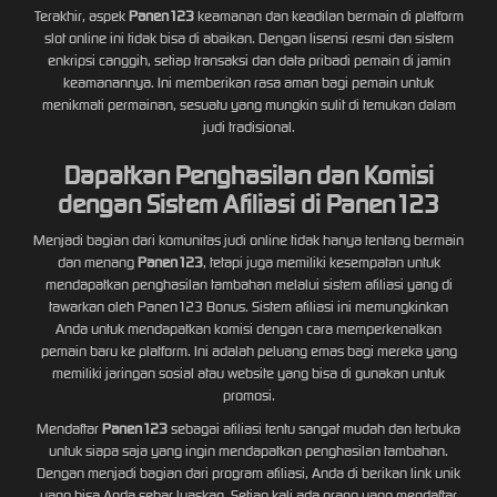
Terakhir, aspek
Panen123
keamanan dan keadilan bermain di platform
slot online ini tidak bisa di abaikan. Dengan lisensi resmi dan sistem
enkripsi canggih, setiap transaksi dan data pribadi pemain di jamin
keamanannya. Ini memberikan rasa aman bagi pemain untuk
menikmati permainan, sesuatu yang mungkin sulit di temukan dalam
judi tradisional.
Dapatkan Penghasilan dan Komisi
dengan Sistem Afiliasi di Panen123
Menjadi bagian dari komunitas judi online tidak hanya tentang bermain
dan menang
Panen123
, tetapi juga memiliki kesempatan untuk
mendapatkan penghasilan tambahan melalui sistem afiliasi yang di
tawarkan oleh Panen123 Bonus. Sistem afiliasi ini memungkinkan
Anda untuk mendapatkan komisi dengan cara memperkenalkan
pemain baru ke platform. Ini adalah peluang emas bagi mereka yang
memiliki jaringan sosial atau website yang bisa di gunakan untuk
promosi.
Mendaftar
Panen123
sebagai afiliasi tentu sangat mudah dan terbuka
untuk siapa saja yang ingin mendapatkan penghasilan tambahan.
Dengan menjadi bagian dari program afiliasi, Anda di berikan link unik
yang bisa Anda sebar luaskan. Setiap kali ada orang yang mendaftar