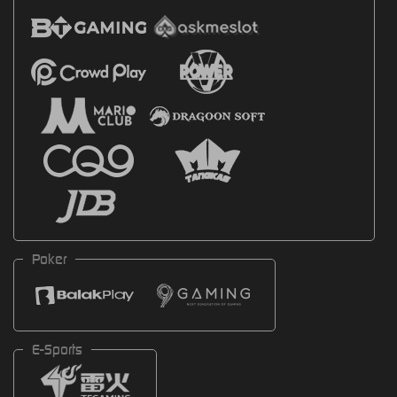
Poker
E-Sports