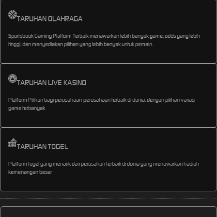
TARUHAN OLAHRAGA
Sportsbook Gaming Platform Terbaik menawarkan lebih banyak game, odds yang lebih
tinggi, dan menyediakan pilihan yang lebih banyak untuk pemain.
TARUHAN LIVE KASINO
Platform Pilihan bagi perusahaan-perusahaan terbaik di dunia, dengan pilihan variasi
game terbanyak
TARUHAN TOGEL
Platform togel yang menarik dari perusahan terbaik di dunia yang menawarkan hadiah
kemenangan besar