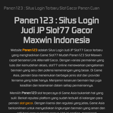
Panen123 : Situs Login Terbaru Slot Gacor Panen Cuan
Panen123 : Situs Login
Judi JP Slot77 Gacor
Maxwin Indonesia
Website
Panen123
adalah Situs Login Judi JP Slot77 Gacor terbaru
yang menghadirkan Game Slot77 Mudah Panen123 Slot Maxwin
cepat bersama Link Alternatif Gacor. Dengan variasi permainan yang
luas dan kemudahan akses, slot77 online menawarkan pengalaman
bermain yang seru dan potensi kemenangan yang besar. Di Game
Asia, pemain bisa menemukan berbagai jenis slot dari provider
ternama yang tidak hanya. Menjamin keseruan bermain tapi juga
keadilan dan keamanan dalam setiap permainannya.
Memilih
Panen123
slot terpercaya di Game Asia bukanlah hal yang
sulit. Berkat reputasi platform yang sudah terbukti di kalangan para
pemain
slot gacor
. Dengan lisensi dan regulasi yang jelas, Game Asia
berkomitmen untuk menyediakan lingkungan bermain yang aman dan