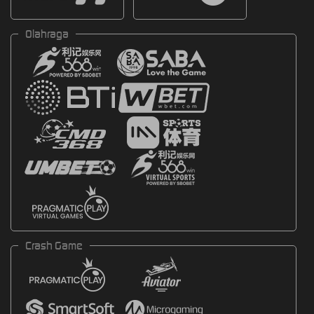
Olahraga
Crash Game