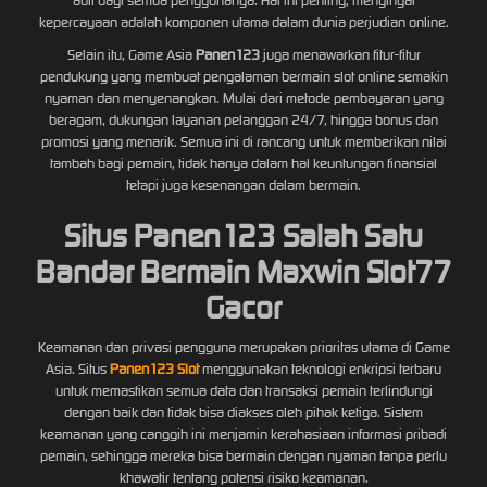
adil bagi semua penggunanya. Hal ini penting, mengingat
kepercayaan adalah komponen utama dalam dunia perjudian online.
Selain itu, Game Asia
Panen123
juga menawarkan fitur-fitur
pendukung yang membuat pengalaman bermain slot online semakin
nyaman dan menyenangkan. Mulai dari metode pembayaran yang
beragam, dukungan layanan pelanggan 24/7, hingga bonus dan
promosi yang menarik. Semua ini di rancang untuk memberikan nilai
tambah bagi pemain, tidak hanya dalam hal keuntungan finansial
tetapi juga kesenangan dalam bermain.
Situs Panen123 Salah Satu
Bandar Bermain Maxwin Slot77
Gacor
Keamanan dan privasi pengguna merupakan prioritas utama di Game
Asia. Situs
Panen123 Slot
menggunakan teknologi enkripsi terbaru
untuk memastikan semua data dan transaksi pemain terlindungi
dengan baik dan tidak bisa diakses oleh pihak ketiga. Sistem
keamanan yang canggih ini menjamin kerahasiaan informasi pribadi
pemain, sehingga mereka bisa bermain dengan nyaman tanpa perlu
khawatir tentang potensi risiko keamanan.