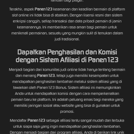
tambah bagi player.
Terakhir, aspek
Panen123
keamanan dan keadilan bermain di platform
slot online ini tidak bisa di abaikan. Dengan lisensi resmi dan sistem
enkripsi canggih, setiap transaksi dan data pribadi pemain di jamin
keamanannya. Ini memberikan rasa aman bagi pemain untuk
menikmati permainan, sesuatu yang mungkin sulit di temukan dalam
judi tradisional.
Dapatkan Penghasilan dan Komisi
dengan Sistem Afiliasi di Panen123
Menjadi bagian dari komunitas judi online tidak hanya tentang bermain
dan menang
Panen123
, tetapi juga memiliki kesempatan untuk
mendapatkan penghasilan tambahan melalui sistem afiliasi yang di
tawarkan oleh Panen123 Bonus. Sistem afiliasi ini memungkinkan
Anda untuk mendapatkan komisi dengan cara memperkenalkan
pemain baru ke platform. Ini adalah peluang emas bagi mereka yang
memiliki jaringan sosial atau website yang bisa di gunakan untuk
promosi.
Mendaftar
Panen123
sebagai afiliasi tentu sangat mudah dan terbuka
untuk siapa saja yang ingin mendapatkan penghasilan tambahan.
Dengan menjadi bagian dari program afiliasi, Anda di berikan link unik