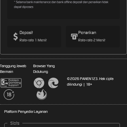
* Selama bank maintenance dan bank offline deposit dan penarikan tidak
dapat diproses
Deposit
Penarikan
Rata-rata 1 Menit
Rata-rata 2 Menit
Tanggung Jawab
Browser Yang
Bermain
Didukung
©2026 PANEN123. Hak cipta
dilindungi | 18+
Platform Penyedia Layanan
Slots