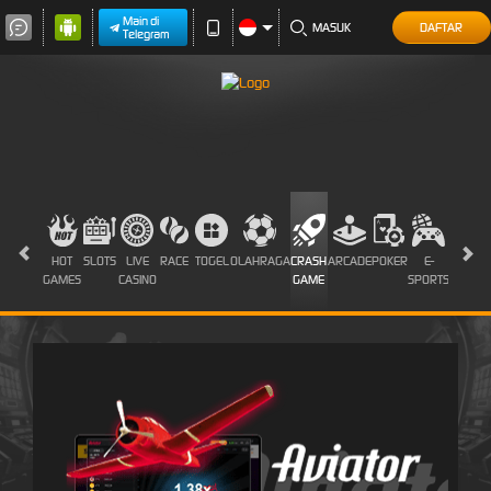
Main di
MASUK
DAFTAR
Telegram
HOT
SLOTS
LIVE
RACE
TOGEL
OLAHRAGA
CRASH
ARCADE
POKER
E-
SABUN
GAMES
CASINO
GAME
SPORTS
AYAM