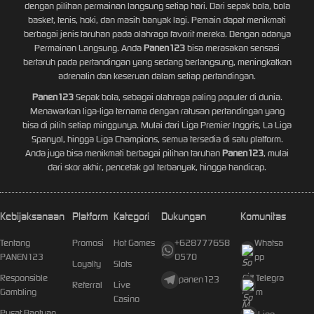
dengan pilihan permainan langsung setiap hari. Dari sepak bola, bola
basket, tenis, hoki, dan masih banyak lagi. Pemain dapat menikmati
berbagai jenis taruhan pada olahraga favorit mereka. Dengan adanya
Permainan Langsung. Anda
Panen123
bisa merasakan sensasi
bertaruh pada pertandingan yang sedang berlangsung, meningkatkan
adrenalin dan keseruan dalam setiap pertandingan.
Panen123
Sepak bola, sebagai olahraga paling populer di dunia.
Menawarkan liga-liga ternama dengan ratusan pertandingan yang
bisa di pilih setiap minggunya. Mulai dari Liga Premier Inggris, La Liga
Spanyol, hingga Liga Champions, semua tersedia di satu platform.
Anda juga bisa menikmati berbagai pilihan taruhan
Panen123
, mulai
dari skor akhir, pencetak gol terbanyak, hingga handicap.
Kebijaksanaan
Platform
Kategori
Dukungan
Komunitas
Tentang
Promosi
Hot Games
+628777658
Whatsa
PANEN123
0570
pp
Loyalty
Slots
Responsible
Telegra
panen123
Referral
Live
Gambling
m
Casino
Pusat Bantuan