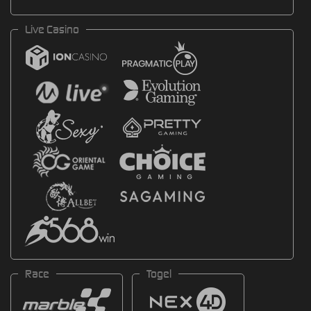
Live Casino
Race
Togel