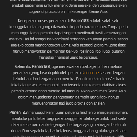
langkah sederhana untuk menarik dana mereka, dan prosesnya akan
segera di proses oleh tim keuangan Game Asia.
Kecepatan proses penarikan di
Panen123
adalah salah satu
keunggulan utama yang ditawarkan kepada para member. Tanpa perlu
menunggu lama, pemain dapat segera menikmati hasil kemenangan
mereka. Hal ini sangat berkontribusi terhadap kepuasan pemain, sebab
mereka dapat mengandalkan Game Asia sebagai platform yang tidak
hanya menawarkan permainan berkualitas tinggi tapi juga layanan
transaksi finansial yang terpercaya.
Selain itu,
Panen123
juga menawarkan berbagai pilihan metode
penarikan yang bisa di pilih oleh pemain
slot online
sesuai dengan
kebutuhan dan kenyamanan mereka. Baik itu melalui transfer bank
lokal atau e-wallet, semua pilihan tersedia untuk memudahkan akses
pemain kepada dana mereka. Ini menunjukkan komitmen Game Asia
dalam menyediakan pengalaman bermain yang tidak hanya
menyenangkan tapi juga praktis dan efisien.
Panen123
menyuguhkan ribuan peluang taruhan olahraga setiap hari,
membuka pintu lebar bagi para penggemar olahraga untuk turut serta
dalam keseruan dan ketegangan berbagai ajang olahraga di seluruh
dunia. Dari sepak bola, basket, tenis, hingga cabang olahraga eksotis
sekalipun, semua tersedia dan bisa di akses melalui beberapa klik