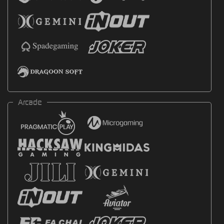
Arcade