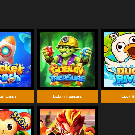
et Crash
Goblin Treasure
Duck R