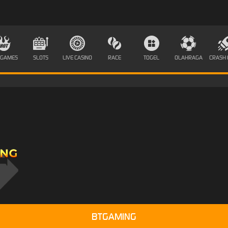
 GAMES
SLOTS
LIVE CASINO
RACE
TOGEL
OLAHRAGA
CRASH
BTGAMING