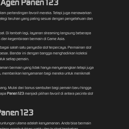
a Agen Panen123
lam pertandingan favorit mereka. Tetapi juga menawarkan
rategi taruhan yang paling sesuai dengan pengetahuan dan
at. Di tambah lagi, layanan streaming langsung beberapa
s dan kegembiraan bermain di Game Asia.
ebagai salah satu penyedia slot terpercaya. Permainan slot
esar. Bandar ini dengan bangga menghadirkan koleksi
uk setiap pemain.
alaman bermain yang tidak hanya menyenangkan tetapi juga
ain, memberikan kenyamanan bagi mereka untuk menikmati
ang. Mulai dari bonus sambutan bagi pemain baru hingga
ngapa
Panen123
menjadi pilihan favorit di antara pecinta slot
i Panen123
 keuntungan utama adalah kenyamanan. Anda bisa bermain
terkadang membutuhkan waktu dan
budget tambahan.