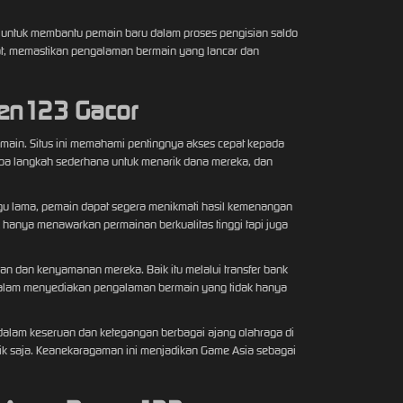
untuk membantu pemain baru dalam proses pengisian saldo
at, memastikan pengalaman bermain yang lancar dan
nen123 Gacor
main. Situs ini memahami pentingnya akses cepat kepada
pa langkah sederhana untuk menarik dana mereka, dan
u lama, pemain dapat segera menikmati hasil kemenangan
 hanya menawarkan permainan berkualitas tinggi tapi juga
n dan kenyamanan mereka. Baik itu melalui transfer bank
 dalam menyediakan pengalaman bermain yang tidak hanya
 dalam keseruan dan ketegangan berbagai ajang olahraga di
 klik saja. Keanekaragaman ini menjadikan Game Asia sebagai