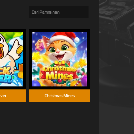
iver
Christmas Mines