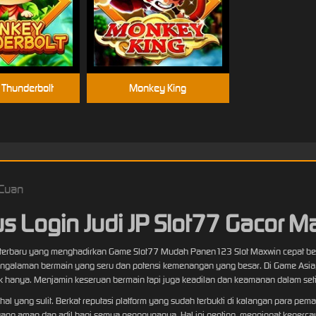
Thunderbolt
Monkey King
 Cuan
s Login Judi JP Slot77 Gacor 
or terbaru yang menghadirkan Game Slot77 Mudah Panen123 Slot Maxwin cepat ber
galaman bermain yang seru dan potensi kemenangan yang besar. Di Game Asia, 
k hanya. Menjamin keseruan bermain tapi juga keadilan dan keamanan dalam se
hal yang sulit. Berkat reputasi platform yang sudah terbukti di kalangan para pem
ang aman dan adil bagi semua penggunanya. Hal ini penting, mengingat keperca