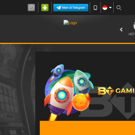
Main di Telegram
HOT