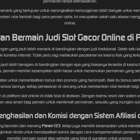
permainan tanpa kekhawatiran.
enarik yang bertujuan untuk meningkatkan kemungkinan lebih banyak untuk men
beri nilai tambah bagi para pemain setia. Ini merupakan salah satu alasan me
online.
n Bermain Judi Slot Gacor Online d
an yang jauh lebih menarik di bandingkan dengan judi tradisional. Salah satu
i koneksi internet. Tidak perlu lagi melakukan perjalanan ke kasino fisik yang 
jauh lebih beragam di bandingkan dengan apa yang biasanya tersedia di kasino t
 pemain memiliki kesempatan lebih besar untuk menemukan permainan yang ses
tan untuk memanfaatkan bonus dan promosi yang berlimpah. Baik itu bonus sam
promosi lainnya, setiap penawaran di rancang untuk memberikan nilai tambah bagi 
 platform slot online ini tidak bisa di abaikan. Dengan lisensi resmi dan sistem e
 rasa aman bagi pemain untuk menikmati permainan, sesuatu yang mungkin sulit 
nghasilan dan Komisi dengan Sistem Afiliasi
ntang bermain dan menang
Panen123
, tetapi juga memiliki kesempatan untuk menda
ngkinkan Anda untuk mendapatkan komisi dengan cara memperkenalkan pemain bar
memiliki jaringan sosial atau website yang bisa di gunakan untuk promosi.