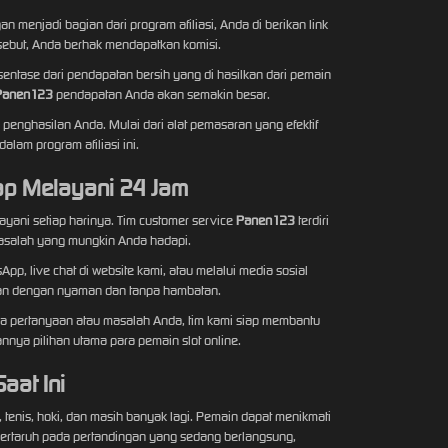
 menjadi bagian dari program afiliasi, Anda di berikan link
rsebut, Anda berhak mendapatkan komisi.
sentase dari pendapatan bersih yang di hasilkan dari pemain
Panen123
pendapatan Anda akan semakin besar.
enghasilan Anda. Mulai dari alat pemasaran yang efektif
lam program afiliasi ini.
ap Melayani 24 Jam
ayani setiap harinya. Tim customer service
Panen123
terdiri
 masalah yang mungkin Anda hadapi.
pp, live chat di website kami, atau melalui media sosial
inan dengan nyaman dan tanpa hambatan.
apa pertanyaan atau masalah Anda, tim kami siap membantu
nnya pilihan utama para pemain slot online.
aat Ini
 tenis, hoki, dan masih banyak lagi. Pemain dapat menikmati
bertaruh pada pertandingan yang sedang berlangsung,