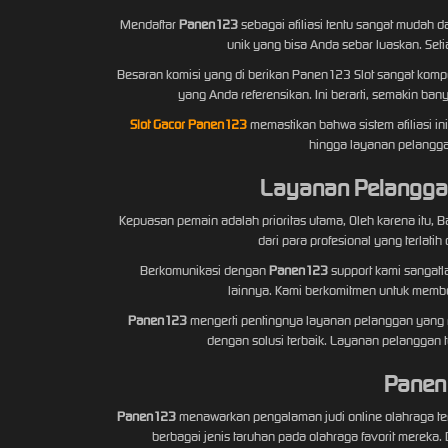
Mendaftar
Panen123
sebagai afiliasi tentu sangat mudah 
unik yang bisa Anda sebar luaskan. Set
Besaran komisi yang di berikan Panen123 Slot sangat kompet
yang Anda referensikan. Ini berarti, semakin b
Slot Gacor Panen123
memastikan bahwa sistem afiliasi i
hingga layanan pelanggan
Layanan Pelanggan
Kepuasan pemain adalah prioritas utama, Oleh karena itu, 
dari para profesional yang terlat
Berkomunikasi dengan
Panen123
support kami sangatla
lainnya. Kami berkomitmen untuk membe
Panen123
mengerti pentingnya layanan pelanggan yang re
dengan solusi terbaik. Layanan pelanggan t
Panen1
Panen123
menawarkan pengalaman judi online olahraga terba
berbagai jenis taruhan pada olahraga favorit mere