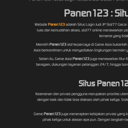
Panen123 : Situ
Website
Panen123
adalah Situs Login Judi JP Slot77 Gac
luas dan kemudahan akses, slot77 online menawarkan pen
ternama yang tida
Memilih
Panen123
slot terpercaya di Game Asia bukanlah 
Asia berkomitmen untuk menyediakan lingkungan bermain y
Selain itu, Game Asia
Panen123
juga menawarkan fitur
beragam, dukungan layanan pelanggan 24/7, hingga bonus 
Situs Panen12
Keamanan dan privasi pengguna merupakan prioritas utama
dengan baik dan tidak bisa diakses oleh pihak ketiga. S
Game
Panen123
juga menerapkan kebijakan privasi yang 
pihak ketiga untuk alasan apa pun. Dengan langkah-l