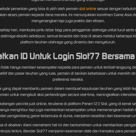
tode penarikan yang bisa di pilih oleh pemain
slot online
sesuai dengan kebutuha
udahkan akses pemain kepada dana mereka. Ini menunjukkan komitmen Game Asia
menyenangkan tapi juga praktis dan efisien.
tiap hari, membuka pintu lebar bagi para penggemar olahraga untuk turut serta
ng olahraga eksotis sekalipun, semua tersedia dan bisa di akses melalui beberapa
platform taruhan olahraga yang dinamis dan menyeluruh.
kan ID Untuk Login Slot77 Bersam
n
tidak hanya memberi kesempatan kepada para pemain untuk terlibat langsung da
tif dan pasar taruhan yang luas, pemain di berikan kebebasan untuk memilih st
preferensi mereka.
kini yang dapat membantu pemain dalam membuat keputusan taruhan yang lebih tep
ain untuk mengikuti aksi pertandingan secara real-time, meningkatkan intensita
kalangan pecinta judi online, terutama di platform Panen123 Slot, yang di kenal s
hanya menghibur tapi juga memberikan kesempatan untuk memenangkan hadiah b
dari pengembang game terkemuka di dunia, menjamin keadilan dan keamanan unt
bisa di abaikan. Kami memahami hal ini dan berkomitmen untuk memberikan peng
nkripsi terkini, Bandar Slot77 menjamin keamanan data dan transaksi para pem