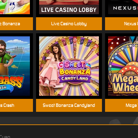
me Bonanza
Live Casino Lobby
Nexus 
ss Crash
Sweet Bonanza Candyland
Mega 
 Cuan