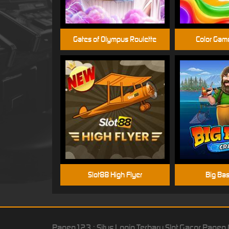
Gates of Olympus Roulette
Color Ga
Slot88 High Flyer
Big Ba
Panen123 : Situs Login Terbaru Slot Gacor Panen