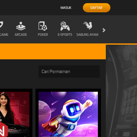
MASUK
DAFTAR
 GAME
ARCADE
POKER
E-SPORTS
SABUNG AYAM
PROMOSI