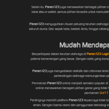
Selain itu,
Panen123
juga menawarkan berbagai pilihan me
lokal atau e-wallet, semua pilihan tersedia untuk mem
Panen123
menyuguhkan ribuan peluang taruhan olahraga se
seluruh dunia. Dari sepak bola, basket, tenis, hingga caba
Mudah Mendapat
Berpartisipasi dalam taruhan olahraga di
Panen123 Logi
potensi kemenangan yang besar. Dengan odds yang kompeti
Panen123
juga menyediakan statistik dan informasi ter
pertandingan olahraga memungkinkan pem
Permainan
Panen123
online menjadi semakin populer di 
online menawarkan beragam pilihan game yang tidak 
permainan
Slot77
Pentingnya memilih platform
Panen123
terpercaya tidak 
aman. Dengan lisensi resmi dan penggunaan teknologi e