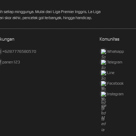
h setiap minggunya. Mulai dari Liga Premier Inggris, La Liga
dari skor akhir, pencetak gol terbanyak, hingga handicap.
kungan
Komunitas
+6287776580570
Whatsapp
panen123
Telegram
Line
Facebook
Instagram