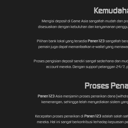
Kemudaha
Mengisi deposit di Game Asia sangatlah mudah dan pr
disesuaikan dengan kebutuhan dan kenyamanan pengguna,
Pilihan bank lokal yang tersedia
Panen123
sangatlah ber
pemain juga dapat memanfaatkan e-wallet yang menawa
Proses pengisian deposit sendiri sangat sederhana dan mud
account mereka. Dengan support pelanggan 24/7, p
Proses Pena
Panen123
Asia menjamin proses penarikan dana (withd
kemenangan, sehingga telah menyediakan sistem yang
Kecepatan proses penarikan di
Panen123
adalah salah sa
mereka. Hal ini sangat berkontribusi terhadap kepuasan 