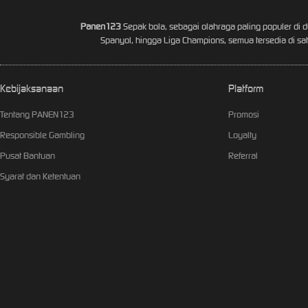
Panen123
Sepak bola, sebagai olahraga paling populer di d
Spanyol, hingga Liga Champions, semua tersedia di sat
Kebijaksanaan
Platform
Tentang PANEN123
Promosi
Responsible Gambling
Loyalty
Pusat Bantuan
Referral
Syarat dan Ketentuan