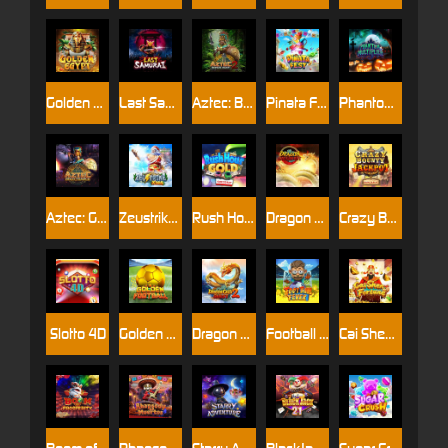
Golden Egypt
Last Samurai
Aztec: Bonus Hunt 2
Pinata Fest
Phantom Multiplier
Aztec: Gold Temple
Zeustrike Xmas
Rush Hour Gold
Dragon Chi’s Quest
Crazy Bounty: Jackpot
Slotto 4D
Golden Football
Dragon Chi's Quest 2
Football Fever
Cai Shen Fortune