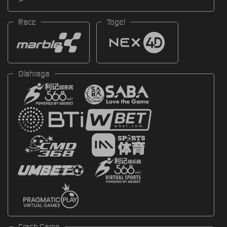
Race
Togel
Olahraga
Crash Game