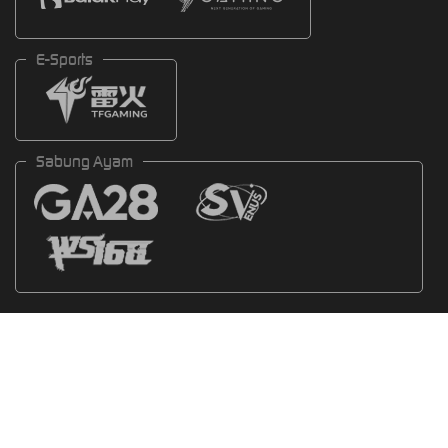
E-Sports
Sabung Ayam