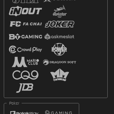
Poker