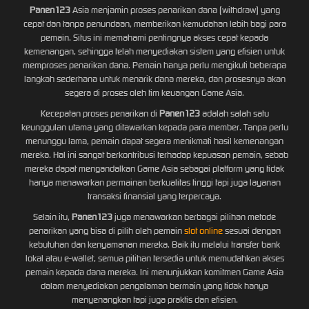
Panen123
Asia menjamin proses penarikan dana (withdraw) yang
cepat dan tanpa penundaan, memberikan kemudahan lebih bagi para
pemain. Situs ini memahami pentingnya akses cepat kepada
kemenangan, sehingga telah menyediakan sistem yang efisien untuk
memproses penarikan dana. Pemain hanya perlu mengikuti beberapa
langkah sederhana untuk menarik dana mereka, dan prosesnya akan
segera di proses oleh tim keuangan Game Asia.
Kecepatan proses penarikan di
Panen123
adalah salah satu
keunggulan utama yang ditawarkan kepada para member. Tanpa perlu
menunggu lama, pemain dapat segera menikmati hasil kemenangan
mereka. Hal ini sangat berkontribusi terhadap kepuasan pemain, sebab
mereka dapat mengandalkan Game Asia sebagai platform yang tidak
hanya menawarkan permainan berkualitas tinggi tapi juga layanan
transaksi finansial yang terpercaya.
Selain itu,
Panen123
juga menawarkan berbagai pilihan metode
penarikan yang bisa di pilih oleh pemain
slot online
sesuai dengan
kebutuhan dan kenyamanan mereka. Baik itu melalui transfer bank
lokal atau e-wallet, semua pilihan tersedia untuk memudahkan akses
pemain kepada dana mereka. Ini menunjukkan komitmen Game Asia
dalam menyediakan pengalaman bermain yang tidak hanya
menyenangkan tapi juga praktis dan efisien.