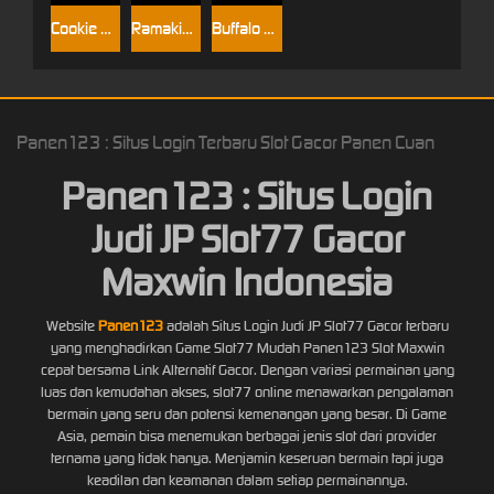
Cookie Hunter
Ramakien Blessing
Buffalo Rush
Panen123 : Situs Login Terbaru Slot Gacor Panen Cuan
Panen123 : Situs Login
Judi JP Slot77 Gacor
Maxwin Indonesia
Website
Panen123
adalah Situs Login Judi JP Slot77 Gacor terbaru
yang menghadirkan Game Slot77 Mudah Panen123 Slot Maxwin
cepat bersama Link Alternatif Gacor. Dengan variasi permainan yang
luas dan kemudahan akses, slot77 online menawarkan pengalaman
bermain yang seru dan potensi kemenangan yang besar. Di Game
Asia, pemain bisa menemukan berbagai jenis slot dari provider
ternama yang tidak hanya. Menjamin keseruan bermain tapi juga
keadilan dan keamanan dalam setiap permainannya.