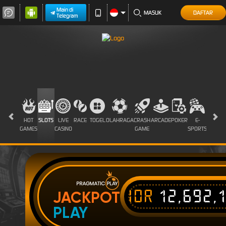
Main di
MASUK
DAFTAR
Telegram
HOT
SLOTS
LIVE
RACE
TOGEL
OLAHRAGA
CRASH
ARCADE
POKER
E-
SABUN
GAMES
CASINO
GAME
SPORTS
AYAM
IDR
12,692,
JACKPOT
PLAY