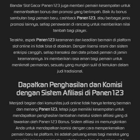
Bandar Slot Gacor Panen123 juga memberi pemain kesempatan untuk
memanfaatkan bonus dan promosi yang berlimpah. Baik itu bonus
sambutan bagi pemain baru, cashback
Panen123
, atau berbagai jenis
promosi lainnya, setiap penawaran di rancang untuk memberikan nilai
tambah bagi player.
Terakhir, aspek
Panen123
keamanan dan keadilan bermain di platform
slot online ini tidak bisa di abaikan. Dengan lisensi resmi dan sistem
enkripsi canggih, setiap transaksi dan data pribadi pemain di jamin
keamanannya. Ini memberikan rasa aman bagi pemain untuk
menikmati permainan, sesuatu yang mungkin sulit di temukan dalam
judi tradisional.
Dapatkan Penghasilan dan Komisi
dengan Sistem Afiliasi di Panen123
Menjadi bagian dari komunitas judi online tidak hanya tentang bermain
dan menang
Panen123
, tetapi juga memiliki kesempatan untuk
mendapatkan penghasilan tambahan melalui sistem afiliasi yang di
tawarkan oleh Panen123 Bonus. Sistem afiliasi ini memungkinkan
Anda untuk mendapatkan komisi dengan cara memperkenalkan
pemain baru ke platform. Ini adalah peluang emas bagi mereka yang