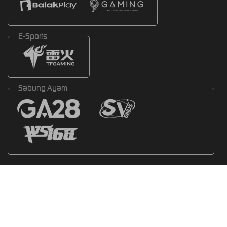
E-Sports
Sabung Ayam