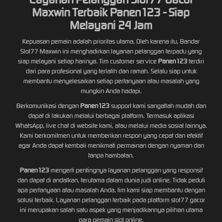
Maxwin Terbaik Panen123 - Siap
Melayani 24 Jam
Kepuasan pemain adalah prioritas utama, Oleh karena itu, Bandar
Slot77 Maxwin ini menghadirkan layanan pelanggan terpadu yang
siap melayani setiap harinya. Tim customer service
Panen123
terdiri
dari para profesional yang terlatih dan ramah. Selalu siap untuk
membantu menyelesaikan setiap pertanyaan atau masalah yang
mungkin Anda hadapi.
Berkomunikasi dengan
Panen123
support kami sangatlah mudah dan
dapat di lakukan melalui berbagai platform. Termasuk aplikasi
WhatsApp, live chat di website kami, atau melalui media sosial lainnya.
Kami berkomitmen untuk memberikan respon yang cepat dan efektif
agar Anda dapat kembali menikmati permainan dengan nyaman dan
tanpa hambatan.
Panen123
mengerti pentingnya layanan pelanggan yang responsif
dan dapat di andalkan, terutama dalam dunia judi online. Tidak peduli
apa pertanyaan atau masalah Anda, tim kami siap membantu dengan
solusi terbaik. Layanan pelanggan terbaik pada platform slot77 gacor
ini merupakan salah satu aspek yang menjadikannya pilihan utama
para pemain slot online.