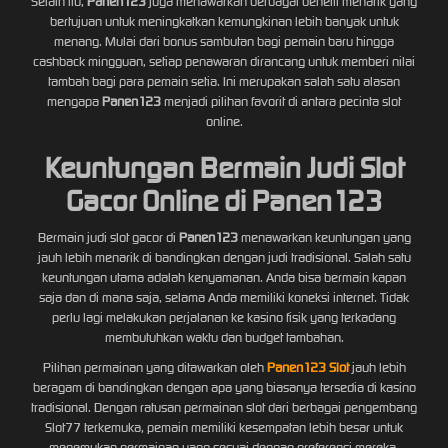
Selain itu,
Panen123
juga menawarkan berbagai benefit menarik yang
bertujuan untuk meningkatkan kemungkinan lebih banyak untuk
menang. Mulai dari bonus sambutan bagi pemain baru hingga
cashback mingguan, setiap penawaran dirancang untuk memberi nilai
tambah bagi para pemain setia. Ini merupakan salah satu alasan
mengapa
Panen123
menjadi pilihan favorit di antara pecinta slot
online.
Keuntungan Bermain Judi Slot
Gacor Online di Panen123
Bermain judi slot gacor di
Panen123
menawarkan keuntungan yang
jauh lebih menarik di bandingkan dengan judi tradisional. Salah satu
keuntungan utama adalah kenyamanan. Anda bisa bermain kapan
saja dan di mana saja, selama Anda memiliki koneksi internet. Tidak
perlu lagi melakukan perjalanan ke kasino fisik yang terkadang
membutuhkan waktu dan
budget tambahan.
Pilihan permainan yang ditawarkan oleh
Panen123 Slot
jauh lebih
beragam di bandingkan dengan apa yang biasanya tersedia di kasino
tradisional. Dengan ratusan permainan slot dari berbagai pengembang
Slot77 terkemuka, pemain memiliki kesempatan lebih besar untuk
menemukan permainan yang sesuai dengan preferensi mereka.