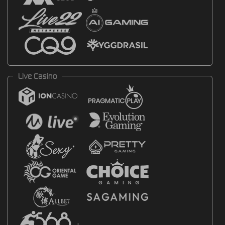
Live Casino