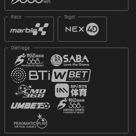
Race
Togel
Olahraga