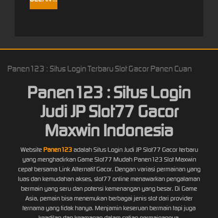
Panen123 : Situs Login Terbaru Slot Gacor Panen Cuan
Panen123 : Situs Login
Judi JP Slot77 Gacor
Maxwin Indonesia
Website
Panen123
adalah Situs Login Judi JP Slot77 Gacor terbaru
yang menghadirkan Game Slot77 Mudah Panen123 Slot Maxwin
cepat bersama Link Alternatif Gacor. Dengan variasi permainan yang
luas dan kemudahan akses, slot77 online menawarkan pengalaman
bermain yang seru dan potensi kemenangan yang besar. Di Game
Asia, pemain bisa menemukan berbagai jenis slot dari provider
ternama yang tidak hanya. Menjamin keseruan bermain tapi juga
keadilan dan keamanan dalam setiap permainannya.