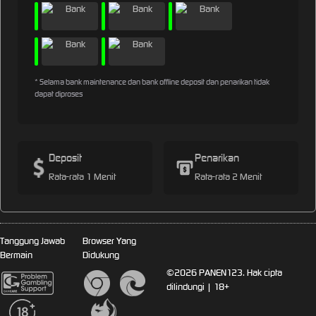
* Selama bank maintenance dan bank offline deposit dan penarikan tidak
dapat diproses
Deposit
Penarikan
Rata-rata 1 Menit
Rata-rata 2 Menit
Tanggung Jawab
Browser Yang
Bermain
Didukung
©2026 PANEN123. Hak cipta
dilindungi | 18+