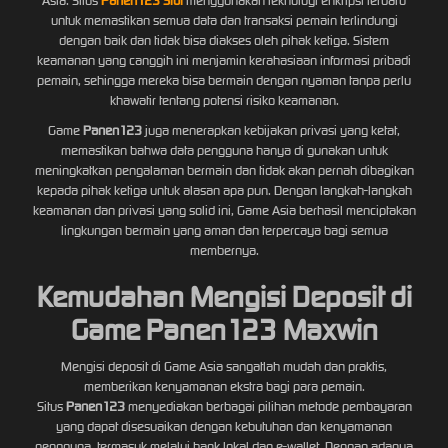
Asia. Situs
Panen123 Slot
menggunakan teknologi enkripsi terbaru
untuk memastikan semua data dan transaksi pemain terlindungi
dengan baik dan tidak bisa diakses oleh pihak ketiga. Sistem
keamanan yang canggih ini menjamin kerahasiaan informasi pribadi
pemain, sehingga mereka bisa bermain dengan nyaman tanpa perlu
khawatir tentang potensi risiko keamanan.
Game
Panen123
juga menerapkan kebijakan privasi yang ketat,
memastikan bahwa data pengguna hanya di gunakan untuk
meningkatkan pengalaman bermain dan tidak akan pernah dibagikan
kepada pihak ketiga untuk alasan apa pun. Dengan langkah-langkah
keamanan dan privasi yang solid ini, Game Asia berhasil menciptakan
lingkungan bermain yang aman dan terpercaya bagi semua
membernya.
Kemudahan Mengisi Deposit di
Game Panen123 Maxwin
Mengisi deposit di Game Asia sangatlah mudah dan praktis,
memberikan kenyamanan ekstra bagi para pemain.
Situs
Panen123
menyediakan berbagai pilihan metode pembayaran
yang dapat disesuaikan dengan kebutuhan dan kenyamanan
pengguna, termasuk melalui bank lokal dan e-wallet. Dengan adanya