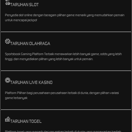
TARUHAN SLOT
Penyedia slot online dengan beragam pilihan game menarik yang memudahkan pemain
untuk mencapai jackpot
TARUHAN OLAHRAGA
Sportsbook Gaming Platform Terbaik menawarkan lebih banyak game, odds yang lebih
tinggi, dan menyediakan pilihan yang lebih banyak untuk pemain.
TARUHAN LIVE KASINO
Platform Pilihan bagi perusahaan-perusahaan terbaik di dunia, dengan pilihan variasi
game terbanyak
TARUHAN TOGEL
Platform togel yang menarik dari perusahan terbaik di dunia yang menawarkan hadiah