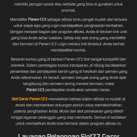
memiliki jaringan sosial atau website yang bisa di gunakan untuk
promosi.
Mendaftar
Panen123
sebagai afiliasi tentu sangat mudah dan terbuka
untuk siapa saja yang ingin mendapatkan penghasilan tambahan.
Dengan menjadi bagian dari program afiliasi, Anda di berikan link unik
yang bisa Anda sebar luaskan. Setiap kali ada orang yang mendaftar
dan bermain di Panen123 Login melalui link tersebut, Anda berhak
mendapatkan komisi.
Besaran komisi yang di berikan Panen123 Slot sangat kompetitif dan
menarik. Sistem pembagian komisi transparan, di hitung berdasarkan
persentase dari pendapatan bersih yang di hasilkan dari pemain yang
Anda referensikan. Ini berarti, semakin banyak orang yang Anda ajak
bergabung dan semakin sering mereka bermain, maka
Panen123
pendapatan Anda akan semakin besar.
Slot Gacor Panen123
memastikan bahwa sistem afiliasi ini mudah di
akses dan memberikan dukungan penuh untuk memaksimalkan
potensi penghasilan Anda. Mulai dari alat pemasaran yang efektif
hingga layanan pelanggan yang siap membantu. Semua di sediakan
untuk memastikan Anda bisa berhasil dalam program afiliasi ini.
Layanan Pelanggan Slot77 Gacor