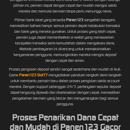
pilihan ini, pemain dapat dengan cepat dan mudah mengisi saldo
mereka dan memulai bermain tanpa perlu menunggu lama.
Pilihan bank lokal yang tersedia
Panen123
sangatlah beragam,
memastikan bahwa hampir semua pemain dapat melakukan transaksi
dari bank yang mereka gunakan. Untuk proses yang lebih cepat,
pemain juga dapat memanfaatkan e-wallet yang menawarkan
kecepatan transaksi serta kemudahan dalam mengakses dana.
Metode pembayaran ini dirancang untuk memaksimalkan
kenyamanan pengguna, memungkinkan mereka mengisi deposit
dengan cepat dan aman.
Proses pengisian deposit sendiri sangat sederhana dan mudah di ikuti.
Game
Panen123 Slot77
menyediakan panduan langkah demi langkah
untuk membantu pemain baru dalam proses pengisian saldo account
mereka. Dengan support pelanggan 24/7, pertanyaan seputar deposit
dapat langsung dijawab dan diselesaikan dengan cepat, memastikan
pengalaman bermain yang lancar dan menyenangkan bagi semua
pengguna.
Proses Penarikan Dana Cepat
dan Mudah di Panen123 Gacor