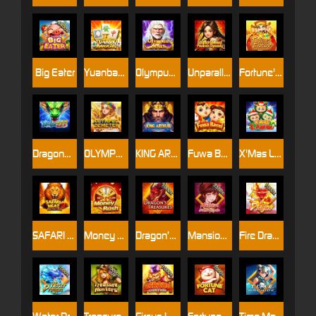
Big Eater
Yuanbao Mahjong
Olympus - Zeus
Unparalleled Phoenix Dynasty
Fortune's Treasure
Dragon777
OLYMPUS DEMETER
KING ARTHUR
Fuwa Baoxi
X'Mas LABUBU
SAFARI HEAT 2-MULTIPLY FUN
Money Rush
Dragon’s Treasures
Mansion Battle Royale
Fire Dragon