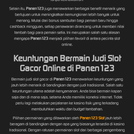
Selain itu,
Panen123
juga menawarkan berbagai benefit menarik yang
bertujuan untuk meningkatkan kemungkinan lebih banyak untuk
menang. Mulai dari bonus sambutan bagi pemain baru hingga
cashback mingguan, setiap penawaran dirancang untuk memberi nilai
tambah bagi para pemain setia. Ini merupakan salah satu alasan
mengapa
Panen123
menjadi pilihan favorit di antara pecinta slot
online.
Keuntungan Bermain Judi Slot
Gacor Online di Panen123
Bermain judi slot gacor di
Panen123
menawarkan keuntungan yang
jauh lebih menarik di bandingkan dengan judi tradisional. Salah satu
keuntungan utama adalah kenyamanan. Anda bisa bermain kapan
saja dan di mana saja, selama Anda memiliki koneksi internet. Tidak
perlu lagi melakukan perjalanan ke kasino fisik yang terkadang
membutuhkan waktu dan
budget tambahan.
Pilihan permainan yang ditawarkan oleh
Panen123 Slot
jauh lebih
beragam di bandingkan dengan apa yang biasanya tersedia di kasino
tradisional. Dengan ratusan permainan slot dari berbagai pengembang