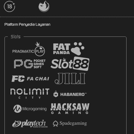
Platform Penyedia Layanan
Slots