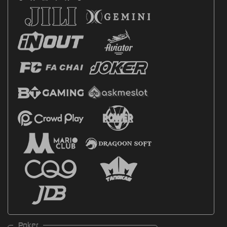
Poker