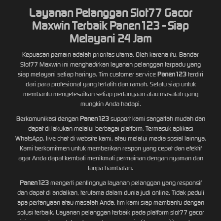
Layanan Pelanggan Slot77 Gacor
Maxwin Terbaik Panen123 - Siap
Melayani 24 Jam
Kepuasan pemain adalah prioritas utama, Oleh karena itu, Bandar
Slot77 Maxwin ini menghadirkan layanan pelanggan terpadu yang
siap melayani setiap harinya. Tim customer service
Panen123
terdiri
dari para profesional yang terlatih dan ramah. Selalu siap untuk
membantu menyelesaikan setiap pertanyaan atau masalah yang
mungkin Anda hadapi.
Berkomunikasi dengan
Panen123
support kami sangatlah mudah dan
dapat di lakukan melalui berbagai platform. Termasuk aplikasi
WhatsApp, live chat di website kami, atau melalui media sosial lainnya.
Kami berkomitmen untuk memberikan respon yang cepat dan efektif
agar Anda dapat kembali menikmati permainan dengan nyaman dan
tanpa hambatan.
Panen123
mengerti pentingnya layanan pelanggan yang responsif
dan dapat di andalkan, terutama dalam dunia judi online. Tidak peduli
apa pertanyaan atau masalah Anda, tim kami siap membantu dengan
solusi terbaik. Layanan pelanggan terbaik pada platform slot77 gacor