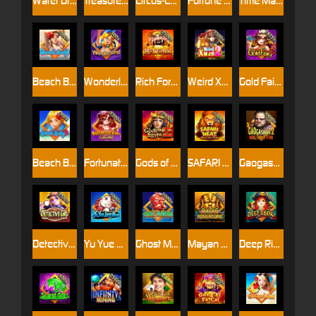
Water Dragon
Treasure Hunters
Circus-Lucky Mix
Fortune Cat
Time Machine
Beach Baby
Wonderland
Rich Fortune
Weird Xmas2
Gold Fairy 2
Beach Baby2
Fortunate Lion-Lucky Mix
Gods of Egypt2
SAFARI HEAT-MULTIPLY FUN
Gaogashou2 MULTIPLY FUN
Detective Girl
Yu Yue Long Men
Ghost Mansion
Mayan Adventure
Deep Rising