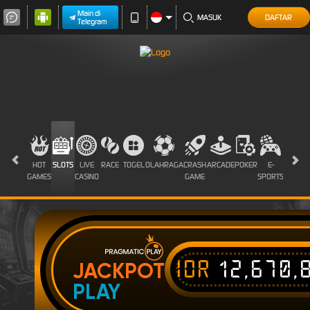
Main di
MASUK
DAFTAR
Telegram
HOT
SLOTS
LIVE
RACE
TOGEL
OLAHRAGA
CRASH
ARCADE
POKER
E-
SABUN
GAMES
CASINO
GAME
SPORTS
AYAM
IDR
12,670,
JACKPOT
PLAY