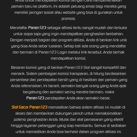
Anda untuk mendapatkan komisi dengan cara memperkenalkan
pemain baru ke platform. Ini adalah peluang emas bagi mereka yang
memiliki jaringan sosial atau website yang bisa di gunakan untuk
promosi.
Mendaftar
Panen123
sebagai afiliasi tentu sangat mudah dan terbuka
untuk siapa saja yang ingin mendapatkan penghasilan tambahan.
Dengan menjadi bagian dari program afiliasi, Anda di berikan link unik
yang bisa Anda sebar luaskan. Setiap kali ada orang yang mendaftar
dan bermain di Panen123 Login melalui link tersebut, Anda berhak
mendapatkan komisi.
Besaran komisi yang di berikan Panen123 Slot sangat kompetitif dan
menarik. Sistem pembagian komisi transparan, di hitung berdasarkan
persentase dari pendapatan bersih yang di hasilkan dari pemain yang
Anda referensikan. Ini berarti, semakin banyak orang yang Anda ajak
bergabung dan semakin sering mereka bermain, maka
Panen123
pendapatan Anda akan semakin besar.
Slot Gacor Panen123
memastikan bahwa sistem afiliasi ini mudah di
akses dan memberikan dukungan penuh untuk memaksimalkan
potensi penghasilan Anda. Mulai dari alat pemasaran yang efektif
hingga layanan pelanggan yang siap membantu. Semua di sediakan
untuk memastikan Anda bisa berhasil dalam program afiliasi ini.