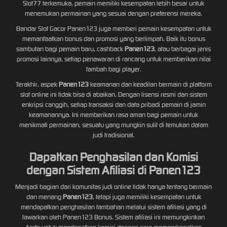
Slot77 terkemuka, pemain memiliki kesempatan lebih besar untuk
menemukan permainan yang sesuai dengan preferensi mereka.
Bandar Slot Gacor Panen123 juga memberi pemain kesempatan untuk
memanfaatkan bonus dan promosi yang berlimpah. Baik itu bonus
sambutan bagi pemain baru, cashback
Panen123
, atau berbagai jenis
promosi lainnya, setiap penawaran di rancang untuk memberikan nilai
tambah bagi player.
Terakhir, aspek
Panen123
keamanan dan keadilan bermain di platform
slot online ini tidak bisa di abaikan. Dengan lisensi resmi dan sistem
enkripsi canggih, setiap transaksi dan data pribadi pemain di jamin
keamanannya. Ini memberikan rasa aman bagi pemain untuk
menikmati permainan, sesuatu yang mungkin sulit di temukan dalam
judi tradisional.
Dapatkan Penghasilan dan Komisi
dengan Sistem Afiliasi di Panen123
Menjadi bagian dari komunitas judi online tidak hanya tentang bermain
dan menang
Panen123
, tetapi juga memiliki kesempatan untuk
mendapatkan penghasilan tambahan melalui sistem afiliasi yang di
tawarkan oleh Panen123 Bonus. Sistem afiliasi ini memungkinkan