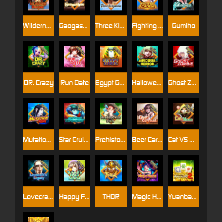
Wilderness Hunting
Gaogashou
Three Kingdoms
Fighting Academy
Gumiho
DR. Crazy
Run Date
Egypt Gods
Halloween Horror
Ghost Zombie
Mutation fish
Star Cruise
Prehistoric Park
Beer Carnival
Cat VS Mouse
Lovecraft's Legacy
Happy Fruit Stand
THOR
Magic House
Yuanbao Mahjong2