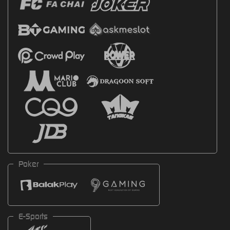
Poker
E-Sports