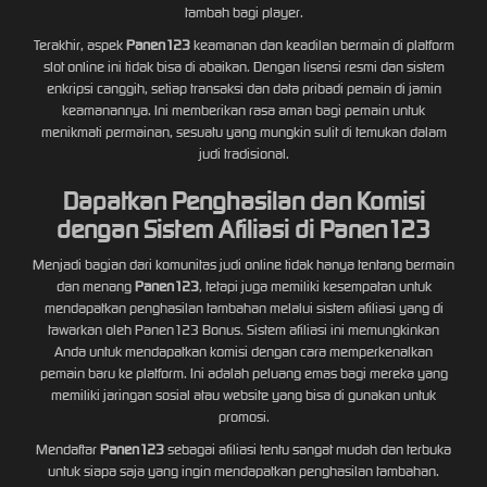
tambah bagi player.
Terakhir, aspek
Panen123
keamanan dan keadilan bermain di platform
slot online ini tidak bisa di abaikan. Dengan lisensi resmi dan sistem
enkripsi canggih, setiap transaksi dan data pribadi pemain di jamin
keamanannya. Ini memberikan rasa aman bagi pemain untuk
menikmati permainan, sesuatu yang mungkin sulit di temukan dalam
judi tradisional.
Dapatkan Penghasilan dan Komisi
dengan Sistem Afiliasi di Panen123
Menjadi bagian dari komunitas judi online tidak hanya tentang bermain
dan menang
Panen123
, tetapi juga memiliki kesempatan untuk
mendapatkan penghasilan tambahan melalui sistem afiliasi yang di
tawarkan oleh Panen123 Bonus. Sistem afiliasi ini memungkinkan
Anda untuk mendapatkan komisi dengan cara memperkenalkan
pemain baru ke platform. Ini adalah peluang emas bagi mereka yang
memiliki jaringan sosial atau website yang bisa di gunakan untuk
promosi.
Mendaftar
Panen123
sebagai afiliasi tentu sangat mudah dan terbuka
untuk siapa saja yang ingin mendapatkan penghasilan tambahan.