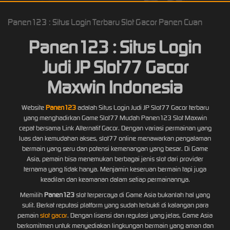
Panen123 : Situs Login Terbaru Slot Gacor Panen Cuan
Panen123 : Situs Login
Judi JP Slot77 Gacor
Maxwin Indonesia
Website
Panen123
adalah Situs Login Judi JP Slot77 Gacor terbaru
yang menghadirkan Game Slot77 Mudah Panen123 Slot Maxwin
cepat bersama Link Alternatif Gacor. Dengan variasi permainan yang
luas dan kemudahan akses, slot77 online menawarkan pengalaman
bermain yang seru dan potensi kemenangan yang besar. Di Game
Asia, pemain bisa menemukan berbagai jenis slot dari provider
ternama yang tidak hanya. Menjamin keseruan bermain tapi juga
keadilan dan keamanan dalam setiap permainannya.
Memilih
Panen123
slot terpercaya di Game Asia bukanlah hal yang
sulit. Berkat reputasi platform yang sudah terbukti di kalangan para
pemain
slot gacor
. Dengan lisensi dan regulasi yang jelas, Game Asia
berkomitmen untuk menyediakan lingkungan bermain yang aman dan