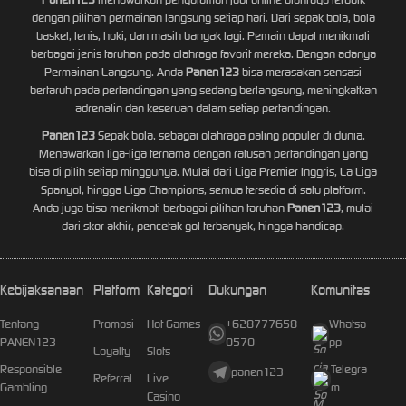
dengan pilihan permainan langsung setiap hari. Dari sepak bola, bola
basket, tenis, hoki, dan masih banyak lagi. Pemain dapat menikmati
berbagai jenis taruhan pada olahraga favorit mereka. Dengan adanya
Permainan Langsung. Anda
Panen123
bisa merasakan sensasi
bertaruh pada pertandingan yang sedang berlangsung, meningkatkan
adrenalin dan keseruan dalam setiap pertandingan.
Panen123
Sepak bola, sebagai olahraga paling populer di dunia.
Menawarkan liga-liga ternama dengan ratusan pertandingan yang
bisa di pilih setiap minggunya. Mulai dari Liga Premier Inggris, La Liga
Spanyol, hingga Liga Champions, semua tersedia di satu platform.
Anda juga bisa menikmati berbagai pilihan taruhan
Panen123
, mulai
dari skor akhir, pencetak gol terbanyak, hingga handicap.
Kebijaksanaan
Platform
Kategori
Dukungan
Komunitas
Tentang
Promosi
Hot Games
+628777658
Whatsa
PANEN123
0570
pp
Loyalty
Slots
Responsible
Telegra
panen123
Referral
Live
Gambling
m
Casino