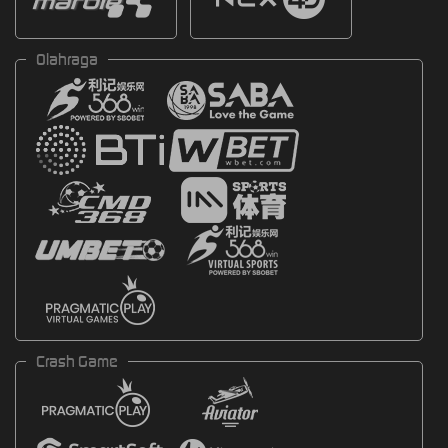
Olahraga
Crash Game