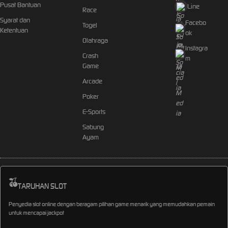
Pusat Bantuan
Line
Race
Syarat dan
Facebo
Togel
Ketentuan
ok
Olahraga
Instagra
Crash
m
Game
Arcade
Poker
E-Sports
Sabung
Ayam
TARUHAN SLOT
Penyedia slot online dengan beragam pilihan game menarik yang memudahkan pemain
untuk mencapai jackpot